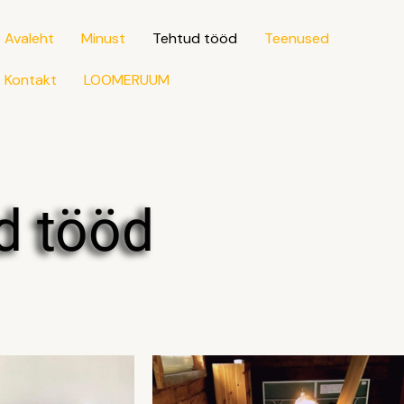
Avaleht
Minust
Tehtud tööd
Teenused
Kontakt
LOOMERUUM
d tööd